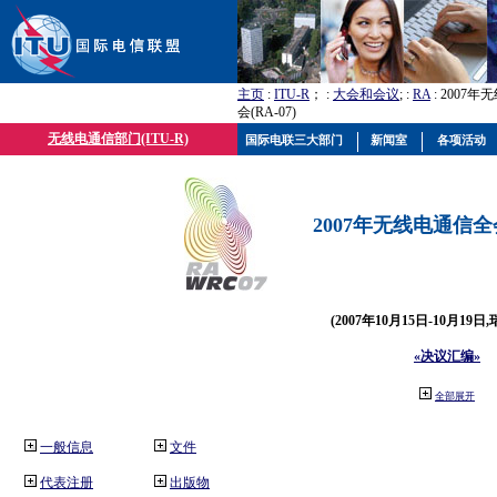
主页
:
ITU-R
； :
大会和会议
; :
RA
: 2007
会(RA-07)
无线电通信部门(ITU-R)
国际电联三大部门
新闻室
各项活动
2007年无线电通信全会(
(2007年10月15日-10月19日
«决议汇编»
全部展开
一般信息
文件
代表注册
出版物