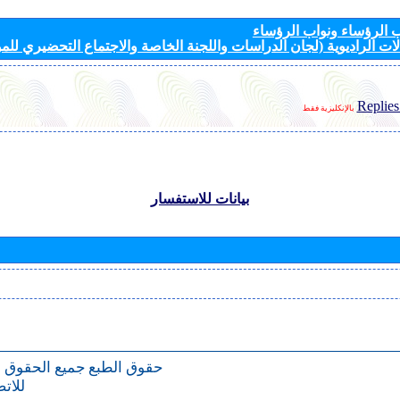
الرؤساء ونواب الرؤساء
ات الراديوية (لجان الدراسات واللجنة الخاصة والاجتماع التحضيري للمؤ
Replies
بالإنكليزية فقط
بيانات للاستفسار
حقوق الطبع
جميع الحقوق 
للات