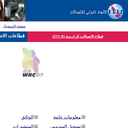
صفحة الاستقبال
:
ق
قطاعات الاتح
قطاع الاتصالات الراديوية (ITU-R)
معلومات عامة
الوثائق
تسجيل المندوبين
المنشورات