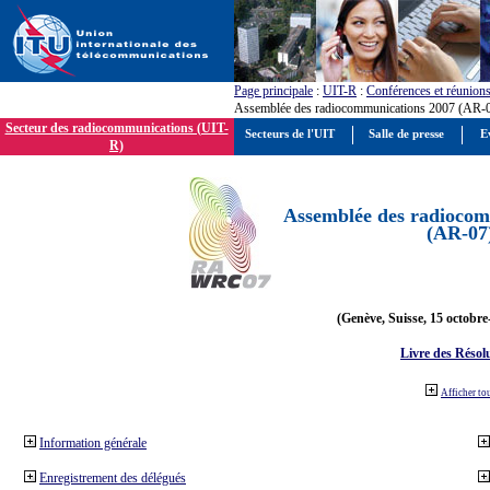
Page principale
:
UIT-R
:
Conférences et réunion
Assemblée des radiocommunications 2007 (AR-
Secteur des radiocommunications (UIT-
Secteurs de l'UIT
Salle de presse
E
R)
Assemblée des radiocom
(AR-07
(Genève, Suisse, 15 octobre
Livre des Résol
Afficher to
Information générale
Enregistrement des délégués