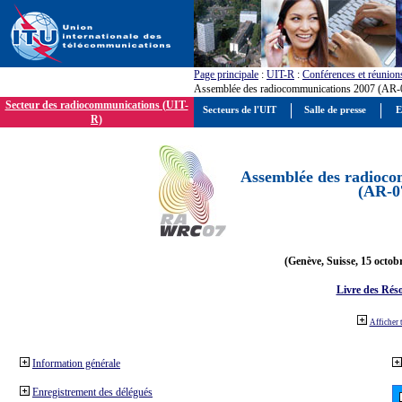
Page principale
:
UIT-R
:
Conférences et réunion
Assemblée des radiocommunications 2007 (AR-
Secteur des radiocommunications (UIT-
Secteurs de l'UIT
Salle de presse
E
R)
Assemblée des radioco
(AR-0
(Genève, Suisse, 15 octob
Livre des Réso
Afficher 
Information générale
Enregistrement des délégués