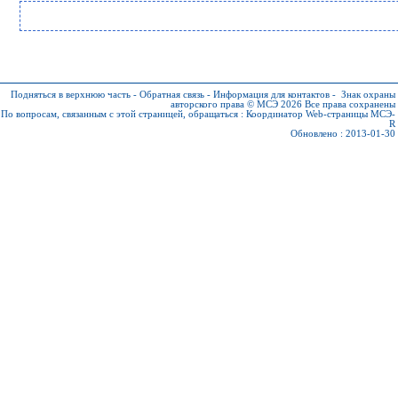
Подняться в верхнюю часть
-
Обратная связь
-
Информация для контактов
-
Знак охраны
авторского права © МСЭ 2026
Все права сохранены
По вопросам, связанным с этой страницей, обращаться :
Координатор Web-страницы МСЭ-
R
Обновлено : 2013-01-30