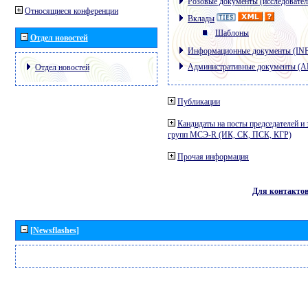
Розовые документы (исследовател
Относящиеся конференции
Вклады
Шаблоны
Отдел новостей
Информационные документы (IN
Административные документы (
Отдел новостей
Публикации
Кандидаты на посты председателей и 
групп МСЭ-R (ИК, СК, ПСК, КГР)
Прочая информация
Для контакто
[Newsflashes]