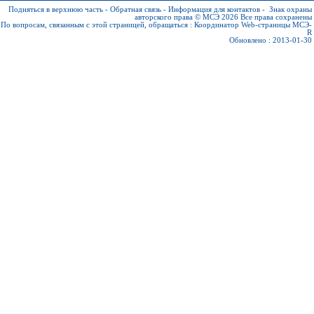
Подняться в верхнюю часть
-
Обратная связь
-
Информация для контактов
-
Знак охраны
авторского права © МСЭ 2026
Все права сохранены
По вопросам, связанным с этой страницей, обращаться :
Координатор Web-страницы МСЭ-
R
Обновлено : 2013-01-30