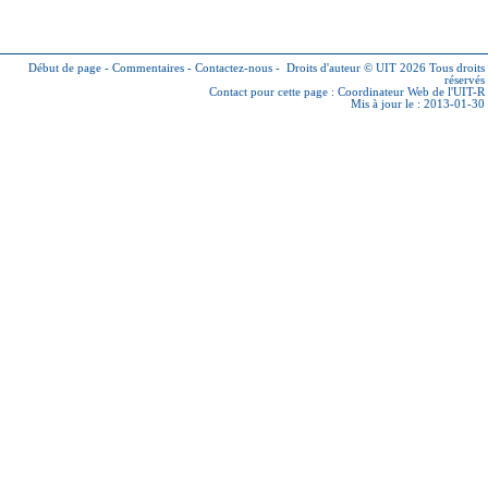
Début de page
-
Commentaires
-
Contactez-nous
-
Droits d'auteur © UIT 2026
Tous droits
réservés
Contact pour cette page :
Coordinateur Web de l'UIT-R
Mis à jour le : 2013-01-30