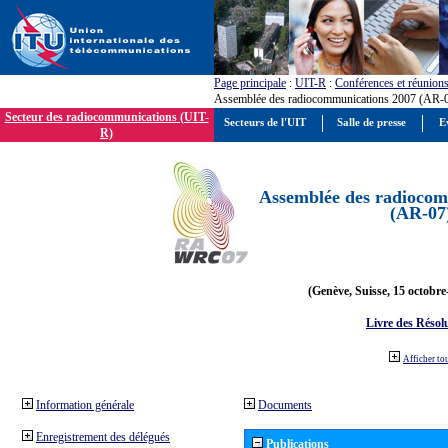
Page principale
:
UIT-R
:
Conférences et réunion
Assemblée des radiocommunications 2007 (AR-
Secteur des radiocommunications (UIT-
Secteurs de l'UIT
Salle de presse
E
R)
Assemblée des radiocom
(AR-07
(Genève, Suisse, 15 octobre
Livre des Résol
Afficher to
Information générale
Documents
Enregistrement des délégués
Publications