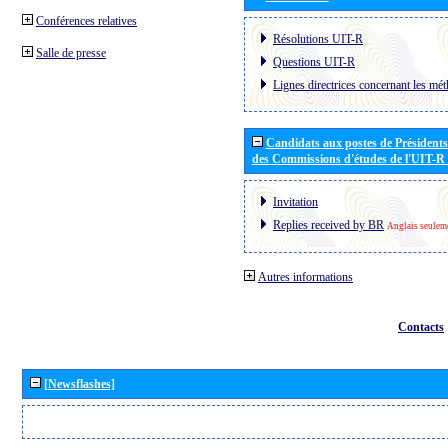
Conférences relatives
Résolutions UIT-R
Salle de presse
Questions UIT-R
Lignes directrices concernant les mét
Candidats aux postes de Présidents 
des Commissions d'études de l'UIT-R
Invitation
Replies received by BR
Anglais seulem
Autres informations
Contacts
[Newsflashes]