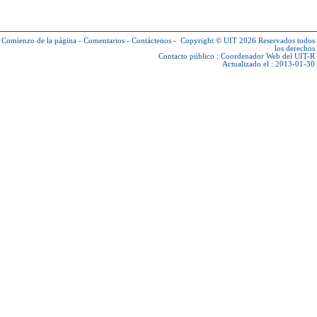
Comienzo de la página
-
Comentarios
-
Contáctenos
-
Copyright © UIT 2026
Reservados todos
los derechos
Contacto público :
Coordenador Web del UIT-R
Actualizado el : 2013-01-30