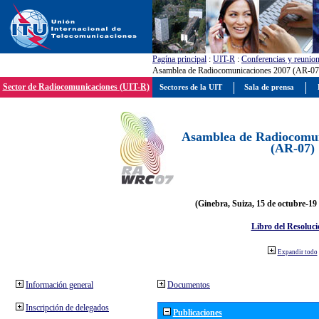
Pagína principal
:
UIT-R
:
Conferencias y reunio
Asamblea de Radiocomunicaciones 2007 (AR-07
Sector de Radiocomunicaciones (UIT-R)
Sectores de la UIT
Sala de prensa
Asamblea de Radiocomun
(AR-07)
(Ginebra, Suiza, 15 de octubre-19
Libro del Resoluci
Expandir todo
Información general
Documentos
Inscripción de delegados
Publicaciones