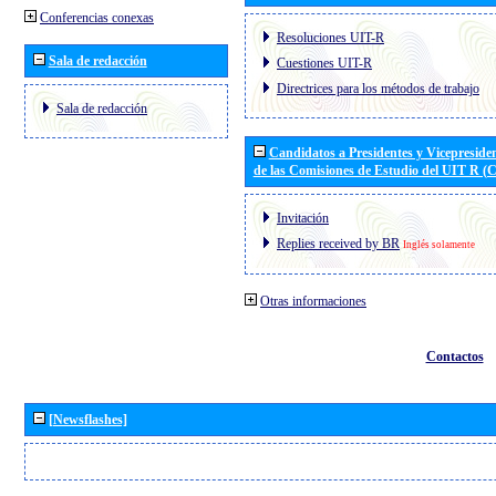
Conferencias conexas
Resoluciones UIT-R
Sala de redacción
Cuestiones UIT-R
Directrices para los métodos de trabajo
Sala de redacción
Candidatos a Presidentes y Vicepreside
de las Comisiones de Estudio del UIT R 
Invitación
Replies received by BR
Inglés solamente
Otras informaciones
Contactos
[Newsflashes]