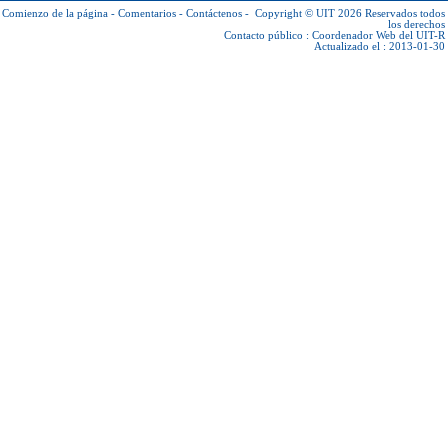
Comienzo de la página
-
Comentarios
-
Contáctenos
-
Copyright © UIT 2026
Reservados todos
los derechos
Contacto público :
Coordenador Web del UIT-R
Actualizado el : 2013-01-30