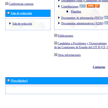
Documentos rosas (Comisiones de estud
Conferencias conexas
Contribuciones
Plantillas
Sala de redacción
Documentos de información (INFO)
Documentos administrativos (ADM)
Sala de redacción
Publicaciones
Candidatos a Presidentes y Vicepresidentes
de las Comisiones de Estudio del UIT R (CE,
Otras informaciones
Contactos
[Newsflashes]