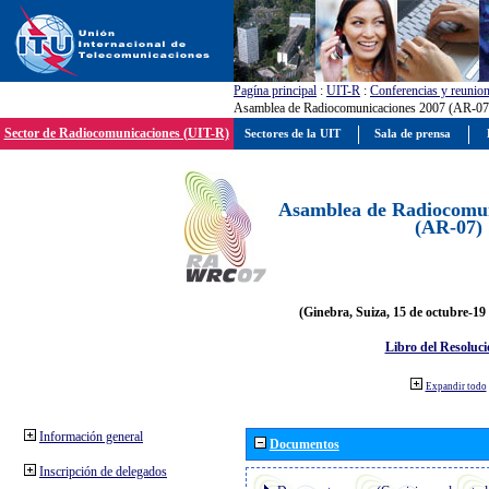
Pagína principal
:
UIT-R
:
Conferencias y reunio
Asamblea de Radiocomunicaciones 2007 (AR-07
Sector de Radiocomunicaciones (UIT-R)
Sectores de la UIT
Sala de prensa
Asamblea de Radiocomun
(AR-07)
(Ginebra, Suiza, 15 de octubre-19
Libro del Resoluci
Expandir todo
Información general
Documentos
Inscripción de delegados