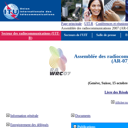
Page principale
:
UIT-R
:
Conférences et réunion
Assemblée des radiocommunications 2007 (AR-
Secteur des radiocommunications (UIT-
Secteurs de l'UIT
Salle de presse
E
R)
Assemblée des radiocom
(AR-07
(Genève, Suisse, 15 octobre
Livre des Résol
Afficher to
Information générale
Documents
Enregistrement des délégués
Publications