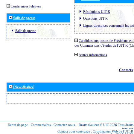
Conférences relatives
Résolutions UIT-R
Salle de presse
Questions UIT-R
Lignes directrices concernant les mé
Salle de presse
Candidats aux postes de Présidents et 
des Commissions d'études de l'UIT-R (C
Autres informations
Contacts
[Newsflashes]
Début de page
-
Commentaires
-
Contactez-nous
-
Droits d'auteur © UIT 2026
Tous droits
réservés
Contact pour cette page :
Coordinateur Web de l'UIT-R