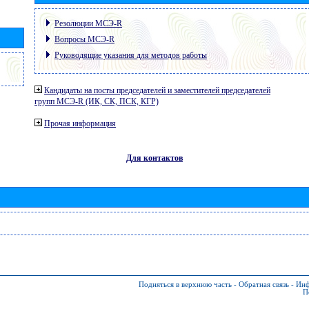
Резолюции МСЭ-R
Вопросы МСЭ-R
Руководящие указания для методов работы
Кандидаты на посты председателей и заместителей председателей
групп МСЭ-R (ИК, СК, ПСК, КГР)
Прочая информация
Для контактов
Подняться в верхнюю часть
-
Обратная связь
-
Инф
П