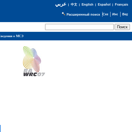
عربي
English
Español
Français
|
中文
|
|
|
Расширенный поиск
ведения о МСЭ