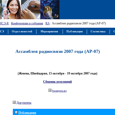
МСЭ-R
:
Конференции и собрания
:
RA
: Ассамблея радиосвязи 2007 года (АР-07)
МСЭ
Отдел новостей
Мероприятия
Публикации
Статистика
С
Ассамблея радиосвязи 2007 года (АР-07)
(Женева, Швейцария, 15 октября - 19 октября 2007 года)
Сборник резолюций
Расширить все
Документы
Публикации