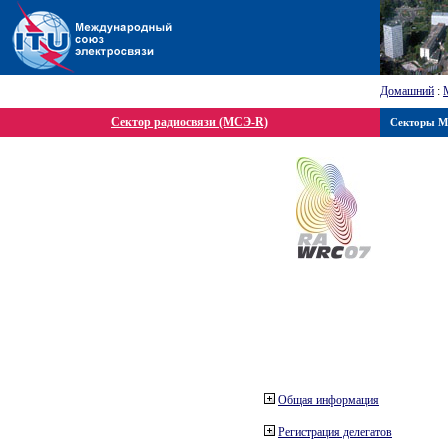
Домашний
:
Сектор радиосвязи (МСЭ-R)
Секторы 
Общая информация
Регистрация делегатов