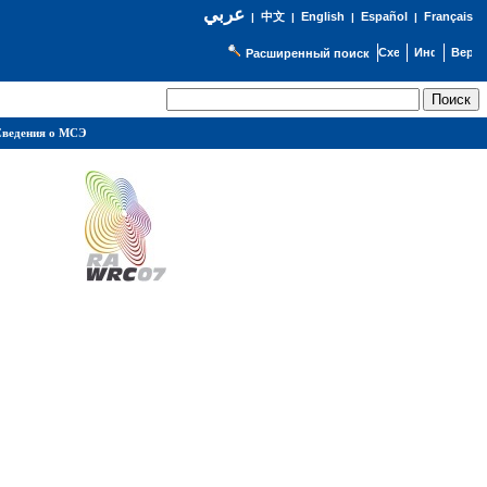
عربي
English
Español
Français
|
中文
|
|
|
Расширенный поиск
ведения о МСЭ