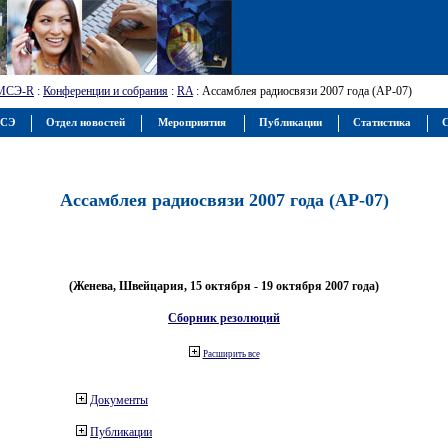
МСЭ-R
:
Конференции и собрания
:
RA
: Ассамблея радиосвязи 2007 года (АР-07)
МСЭ
Отдел новостей
Мероприятия
Публикации
Статистика
С
Ассамблея радиосвязи 2007 года (АР-07)
(Женева, Швейцария, 15 октября - 19 октября 2007 года)
Сборник резолюций
Расширить все
Документы
Публикации