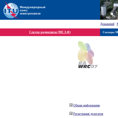
Домашний
:
Сектор радиосвязи (МСЭ-R)
Секторы 
Общая информация
Регистрация делегатов