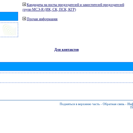
Кандидаты на посты председателей и заместителей председателей
групп МСЭ-R (ИК, СК, ПСК, КГР)
Прочая информация
Для контактов
Подняться в верхнюю часть
-
Обратная связь
-
Инф
П