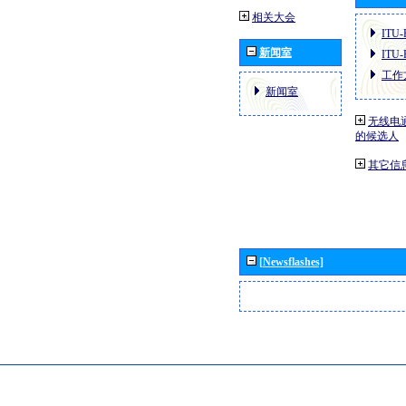
相关大会
ITU
新闻室
ITU
工作
新闻室
无线电
的候选人
其它信
[Newsflashes]