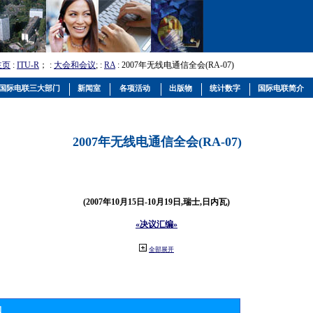
主页
:
ITU-R
； :
大会和会议
; :
RA
: 2007年无线电通信全会(RA-07)
国际电联三大部门
新闻室
各项活动
出版物
统计数字
国际电联简介
2007年无线电通信全会(RA-07)
(2007年10月15日-10月19日,瑞士,日内瓦)
«决议汇编»
全部展开
物