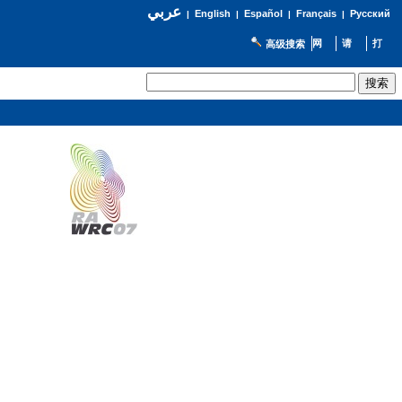
عربي
English
Español
Français
Русский
|
|
|
|
高级搜索