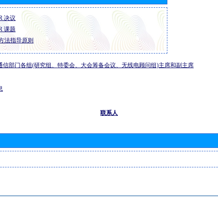
-R 决议
-R 课题
方法指导原则
通信部门各组(研究组、特委会、大会筹备会议、无线电顾问组)主席和副主席
息
联系人