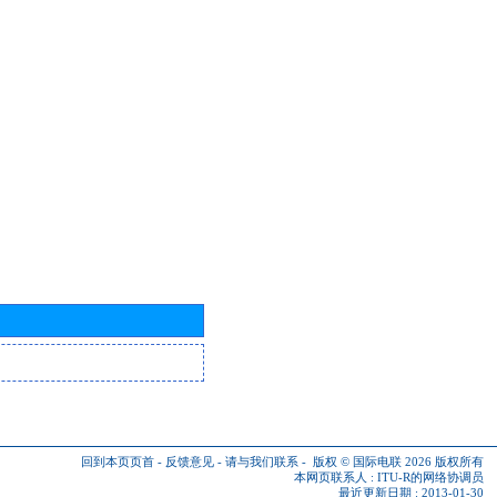
回到本页页首
-
反馈意见
-
请与我们联系
-
版权 © 国际电联 2026
版权所有
本网页联系人 :
ITU-R的网络协调员
最近更新日期 : 2013-01-30