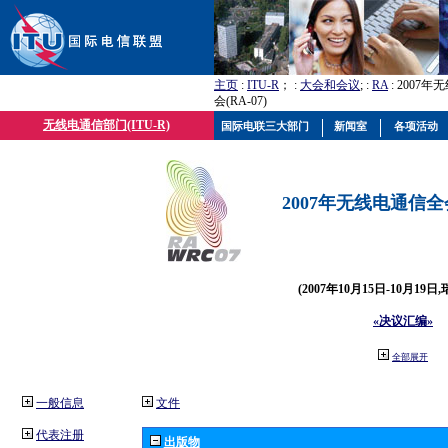
主页
:
ITU-R
； :
大会和会议
; :
RA
: 2007
会(RA-07)
无线电通信部门(ITU-R)
国际电联三大部门
新闻室
各项活动
2007年无线电通信全会(
(2007年10月15日-10月19日
«决议汇编»
全部展开
一般信息
文件
代表注册
出版物