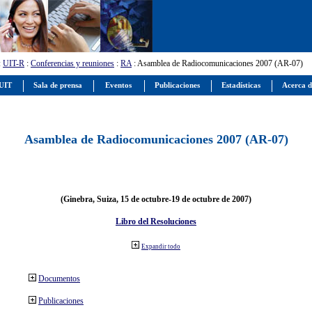
:
UIT-R
:
Conferencias y reuniones
:
RA
: Asamblea de Radiocomunicaciones 2007 (AR-07)
 UIT
Sala de prensa
Eventos
Publicaciones
Estadísticas
Acerca d
Asamblea de Radiocomunicaciones 2007 (AR-07)
(Ginebra, Suiza, 15 de octubre-19 de octubre de 2007)
Libro del Resoluciones
Expandir todo
Documentos
Publicaciones