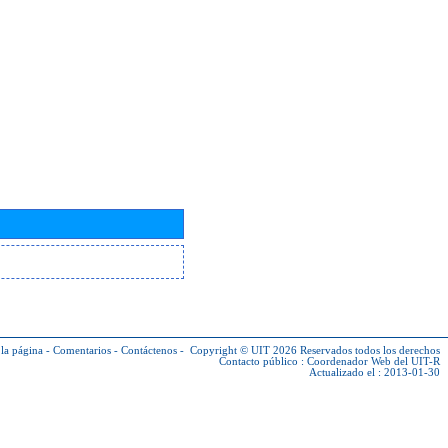
la página
-
Comentarios
-
Contáctenos
-
Copyright © UIT 2026
Reservados todos los derechos
Contacto público :
Coordenador Web del UIT-R
Actualizado el : 2013-01-30