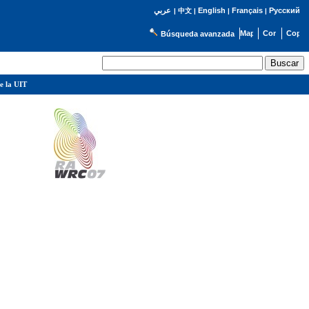
English
Français
Русский
عربي
|
中文
|
|
|
Búsqueda avanzada
e la UIT