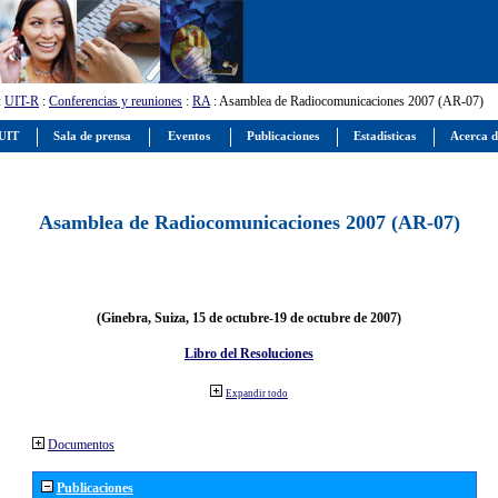
:
UIT-R
:
Conferencias y reuniones
:
RA
: Asamblea de Radiocomunicaciones 2007 (AR-07)
 UIT
Sala de prensa
Eventos
Publicaciones
Estadísticas
Acerca d
Asamblea de Radiocomunicaciones 2007 (AR-07)
(Ginebra, Suiza, 15 de octubre-19 de octubre de 2007)
Libro del Resoluciones
Expandir todo
Documentos
Publicaciones