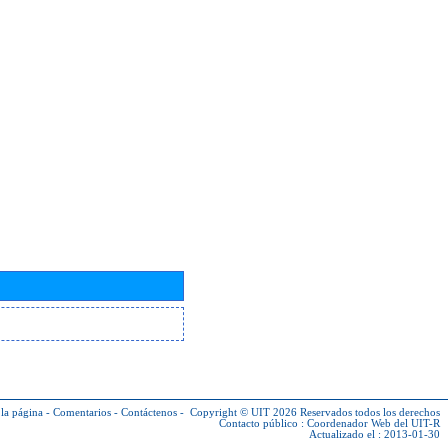
la página
-
Comentarios
-
Contáctenos
-
Copyright © UIT 2026
Reservados todos los derechos
Contacto público :
Coordenador Web del UIT-R
Actualizado el : 2013-01-30