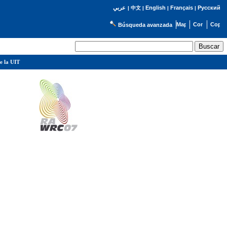
English
Français
Русский
عربي
|
中文
|
|
|
Búsqueda avanzada
e la UIT