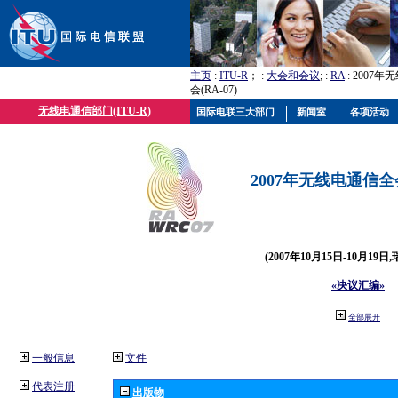
主页
:
ITU-R
； :
大会和会议
; :
RA
: 2007
会(RA-07)
无线电通信部门(ITU-R)
国际电联三大部门
新闻室
各项活动
2007年无线电通信全会(
(2007年10月15日-10月19日
«决议汇编»
全部展开
一般信息
文件
代表注册
出版物