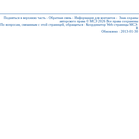
Подняться в верхнюю часть
-
Обратная связь
-
Информация для контактов
-
Знак охраны
авторского права © МСЭ 2026
Все права сохранены
По вопросам, связанным с этой страницей, обращаться :
Координатор Web-страницы МСЭ-
R
Обновлено : 2013-01-30