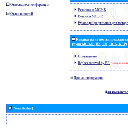
Относящиеся конференции
Резолюции МСЭ-R
Отдел новостей
Вопросы МСЭ-R
Руководящие указания для метод
Кандидаты на посты председател
групп МСЭ-R (ИК, СК, ПСК, КГР)
Приглашение
Replies received by BR
только на англ
Прочая информация
Для контакто
[Newsflashes]