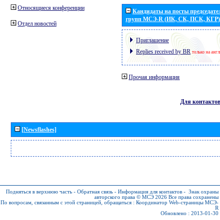
Относящиеся конференции
Кандидаты на посты председател
групп МСЭ-R (ИК, СК, ПСК, КГР)
Отдел новостей
Приглашение
Replies received by BR
только на анг
Прочая информация
Для контакто
[Newsflashes]
Подняться в верхнюю часть
-
Обратная связь
-
Информация для контактов
-
Знак охраны
авторского права © МСЭ 2026
Все права сохранены
По вопросам, связанным с этой страницей, обращаться :
Координатор Web-страницы МСЭ-
R
Обновлено : 2013-01-30