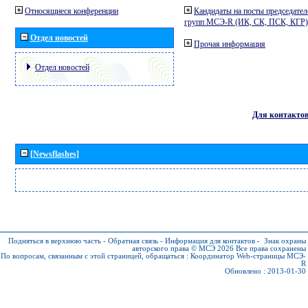
Относящиеся конференции
Кандидаты на посты председател
групп МСЭ-R (ИК, СК, ПСК, КГР)
Отдел новостей
Прочая информация
Отдел новостей
Для контакто
[Newsflashes]
Подняться в верхнюю часть
-
Обратная связь
-
Информация для контактов
-
Знак охраны
авторского права © МСЭ 2026
Все права сохранены
По вопросам, связанным с этой страницей, обращаться :
Координатор Web-страницы МСЭ-
R
Обновлено : 2013-01-30