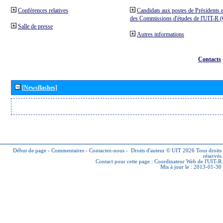
Conférences relatives
Candidats aux postes de Présidents e
des Commissions d'études de l'UIT-R
Salle de presse
Autres informations
Contacts
[Newsflashes]
Début de page
-
Commentaires
-
Contactez-nous
-
Droits d'auteur © UIT 2026
Tous droits
réservés
Contact pour cette page :
Coordinateur Web de l'UIT-R
Mis à jour le : 2013-01-30