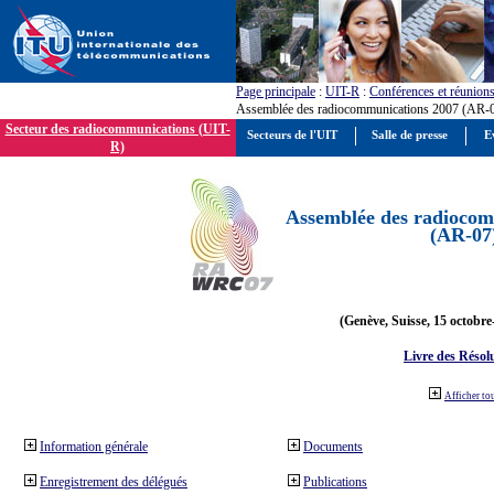
Page principale
:
UIT-R
:
Conférences et réunion
Assemblée des radiocommunications 2007 (AR-
Secteur des radiocommunications (UIT-
Secteurs de l'UIT
Salle de presse
E
R)
Assemblée des radiocom
(AR-07
(Genève, Suisse, 15 octobre
Livre des Résol
Afficher to
Information générale
Documents
Enregistrement des délégués
Publications