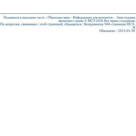
Подняться в верхнюю часть
-
Обратная связь
-
Информация для контактов
-
Знак охраны
авторского права © МСЭ 2026
Все права сохранены
По вопросам, связанным с этой страницей, обращаться :
Координатор Web-страницы МСЭ-
R
Обновлено : 2013-01-30