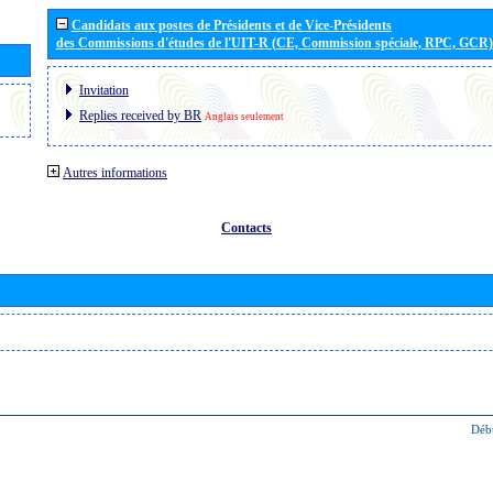
Candidats aux postes de Présidents et de Vice-Présidents
des Commissions d'études de l'UIT-R (CE, Commission spéciale, RPC, GCR)
Invitation
Replies received by BR
Anglais seulement
Autres informations
Contacts
Déb