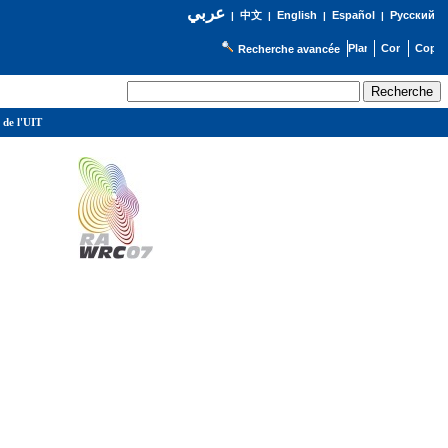
عربي
English
Español
Русский
|
中文
|
|
|
Recherche avancée
 de l'UIT