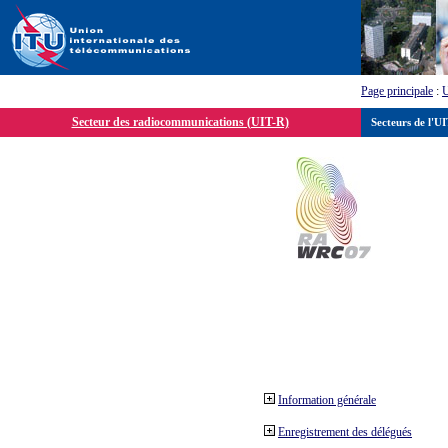
Page principale
:
Secteur des radiocommunications (UIT-R)
Secteurs de l'U
Information générale
Enregistrement des délégués