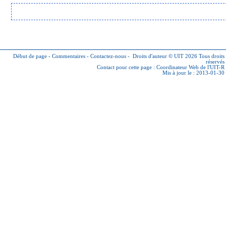
Début de page
-
Commentaires
-
Contactez-nous
-
Droits d'auteur © UIT 2026
Tous droits
réservés
Contact pour cette page :
Coordinateur Web de l'UIT-R
Mis à jour le : 2013-01-30