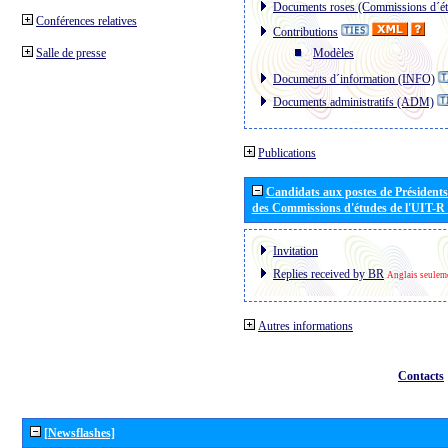
Documents roses (Commissions d´ét
Conférences relatives
Contributions
Salle de presse
Modèles
Documents d´information (INFO)
Documents administratifs (ADM)
Publications
Candidats aux postes de Présidents 
des Commissions d'études de l'UIT-R
Invitation
Replies received by BR
Anglais seulem
Autres informations
Contacts
[Newsflashes]