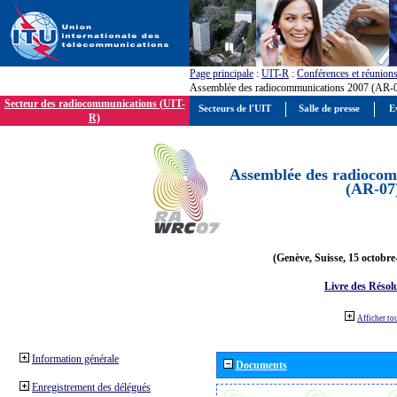
Page principale
:
UIT-R
:
Conférences et réunion
Assemblée des radiocommunications 2007 (AR-
Secteur des radiocommunications (UIT-
Secteurs de l'UIT
Salle de presse
E
R)
Assemblée des radiocom
(AR-07
(Genève, Suisse, 15 octobre
Livre des Résol
Afficher to
Information générale
Documents
Enregistrement des délégués