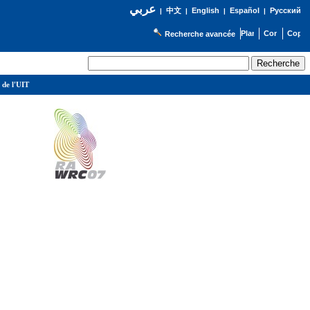
عربي
English
Español
Русский
|
中文
|
|
|
Recherche avancée
 de l'UIT