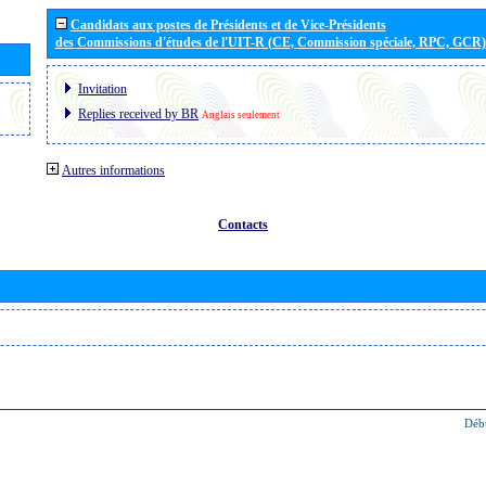
Candidats aux postes de Présidents et de Vice-Présidents
des Commissions d'études de l'UIT-R (CE, Commission spéciale, RPC, GCR)
Invitation
Replies received by BR
Anglais seulement
Autres informations
Contacts
Déb