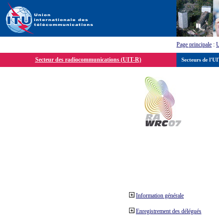
Page principale
:
Secteur des radiocommunications (UIT-R)
Secteurs de l'U
Information générale
Enregistrement des délégués