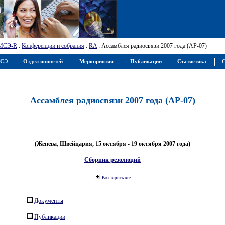
МСЭ-R
:
Конференции и собрания
:
RA
: Ассамблея радиосвязи 2007 года (АР-07)
МСЭ
Отдел новостей
Мероприятия
Публикации
Статистика
С
Ассамблея радиосвязи 2007 года (АР-07)
(Женева, Швейцария, 15 октября - 19 октября 2007 года)
Сборник резолюций
Расширить все
Документы
Публикации