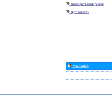
Относящиеся конференции
Отдел новостей
[Newsflashes]