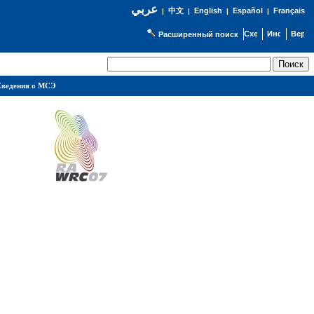
عربي
English
Español
Français
|
中文
|
|
|
Расширенный поиск
ведения о МСЭ