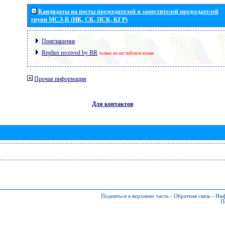
Кандидаты на посты председателей и заместителей председателей
групп МСЭ-R (ИК, СК, ПСК, КГР)
Приглашение
Replies received by BR
только на английском языке
Прочая информация
Для контактов
Подняться в верхнюю часть
-
Обратная связь
-
Инф
П