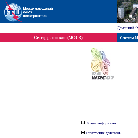
Домашний
:
Сектор радиосвязи (МСЭ-R)
Секторы 
Общая информация
Регистрация делегатов