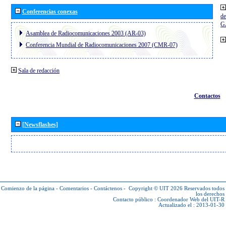
Conferencias conexas
de
G
Asamblea de Radiocomunicaciones 2003 (AR-03)
Conferencia Mundial de Radiocomunicaciones 2007 (CMR-07)
Sala de redacción
Contactos
[Newsflashes]
Comienzo de la página
-
Comentarios
-
Contáctenos
-
Copyright © UIT 2026
Reservados todos
los derechos
Contacto público :
Coordenador Web del UIT-R
Actualizado el : 2013-01-30