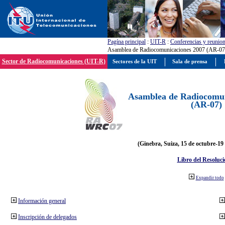
Pagína principal
:
UIT-R
:
Conferencias y reunio
Asamblea de Radiocomunicaciones 2007 (AR-07
Sector de Radiocomunicaciones (UIT-R)
Sectores de la UIT
Sala de prensa
Asamblea de Radiocomun
(AR-07)
(Ginebra, Suiza, 15 de octubre-19
Libro del Resoluci
Expandir todo
Información general
Inscripción de delegados