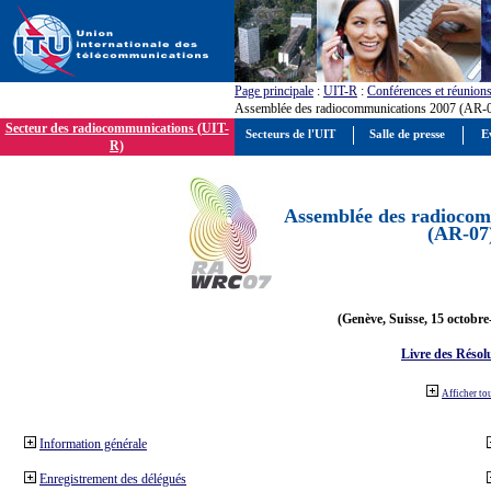
Page principale
:
UIT-R
:
Conférences et réunion
Assemblée des radiocommunications 2007 (AR-
Secteur des radiocommunications (UIT-
Secteurs de l'UIT
Salle de presse
E
R)
Assemblée des radiocom
(AR-07
(Genève, Suisse, 15 octobre
Livre des Résol
Afficher to
Information générale
Enregistrement des délégués