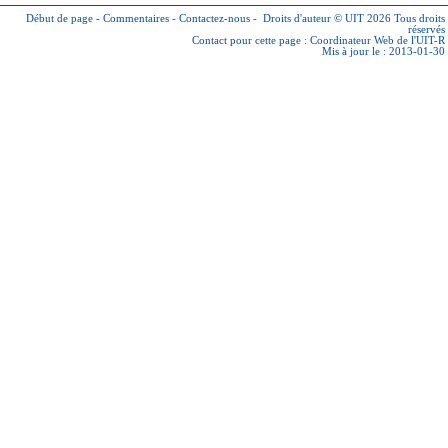
Début de page
-
Commentaires
-
Contactez-nous
-
Droits d'auteur © UIT 2026
Tous droits
réservés
Contact pour cette page :
Coordinateur Web de l'UIT-R
Mis à jour le : 2013-01-30