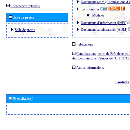
Documents roses (Commissions d´é
Conférences relatives
Contributions
Modèles
Salle de presse
Documents d´information (INFO)
Documents administratifs (ADM)
Salle de presse
Publications
Candidats aux postes de Présidents et 
des Commissions d'études de l'UIT-R (C
Autres informations
Contacts
[Newsflashes]