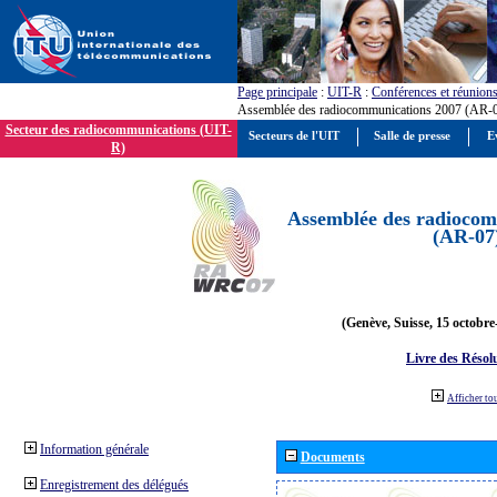
Page principale
:
UIT-R
:
Conférences et réunion
Assemblée des radiocommunications 2007 (AR-
Secteur des radiocommunications (UIT-
Secteurs de l'UIT
Salle de presse
E
R)
Assemblée des radiocom
(AR-07
(Genève, Suisse, 15 octobre
Livre des Résol
Afficher to
Information générale
Documents
Enregistrement des délégués