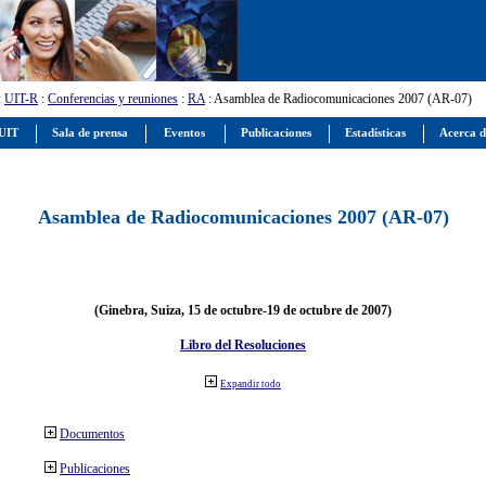
:
UIT-R
:
Conferencias y reuniones
:
RA
: Asamblea de Radiocomunicaciones 2007 (AR-07)
 UIT
Sala de prensa
Eventos
Publicaciones
Estadísticas
Acerca d
Asamblea de Radiocomunicaciones 2007 (AR-07)
(Ginebra, Suiza, 15 de octubre-19 de octubre de 2007)
Libro del Resoluciones
Expandir todo
Documentos
Publicaciones