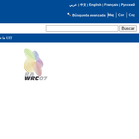
English
Français
Русский
عربي
|
中文
|
|
|
Búsqueda avanzada
e la UIT