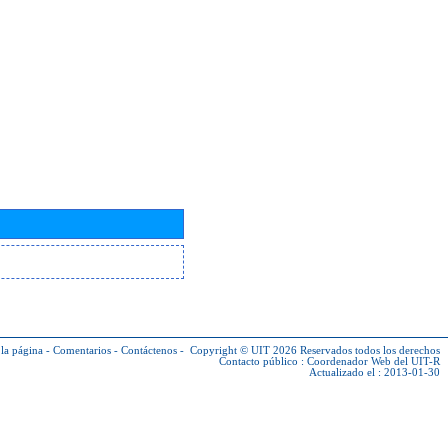
la página
-
Comentarios
-
Contáctenos
-
Copyright © UIT 2026
Reservados todos los derechos
Contacto público :
Coordenador Web del UIT-R
Actualizado el : 2013-01-30