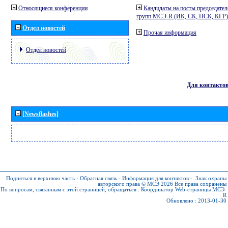
Относящиеся конференции
Кандидаты на посты председател
групп МСЭ-R (ИК, СК, ПСК, КГР)
Отдел новостей
Прочая информация
Отдел новостей
Для контакто
[Newsflashes]
Подняться в верхнюю часть
-
Обратная связь
-
Информация для контактов
-
Знак охраны
авторского права © МСЭ 2026
Все права сохранены
По вопросам, связанным с этой страницей, обращаться :
Координатор Web-страницы МСЭ-
R
Обновлено : 2013-01-30