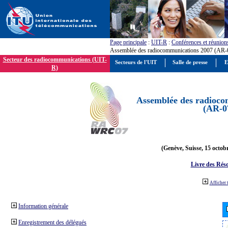
Page principale
:
UIT-R
:
Conférences et réunion
Assemblée des radiocommunications 2007 (AR-
Secteur des radiocommunications (UIT-
Secteurs de l'UIT
Salle de presse
E
R)
Assemblée des radioco
(AR-0
(Genève, Suisse, 15 octob
Livre des Réso
Afficher 
Information générale
Enregistrement des délégués