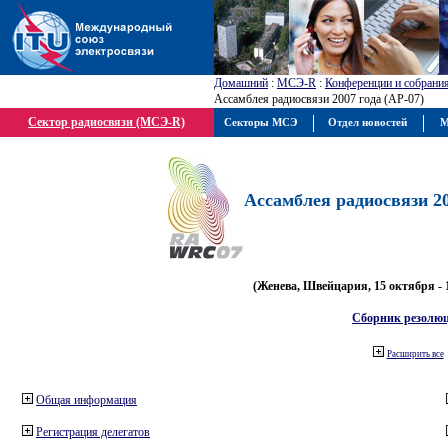
Домашний
:
МСЭ-R
:
Конференции и собрани
Ассамблея радиосвязи 2007 года (АР-07)
Сектор радиосвязи (МСЭ-R)
Секторы МСЭ
Отдел новостей
М
Ассамблея радиосвязи 20
(Женева, Швейцария, 15 октября - 
Сборник резолю
Расширить все
Общая информация
Регистрация делегатов