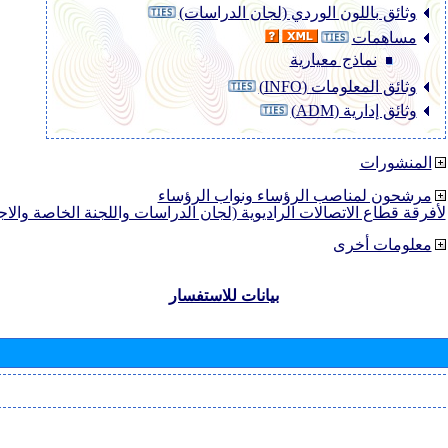
وثائق باللون الوردي (لجان الدراسات)
مساهمات
نماذج معيارية
وثائق المعلومات (INFO)
وثائق إدارية (ADM)
المنشورات
مرشحون لمناصب الرؤساء ونواب الرؤساء
لأفرقة قطاع الاتصالات الراديوية (لجان الدراسات واللجنة الخاصة والا
معلومات أخرى
بيانات للاستفسار