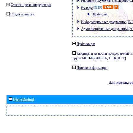
Розовые документы (исследовател
Относящиеся конференции
Вклады
Отдел новостей
Шаблоны
Информационные документы (IN
Административные документы (
Публикации
Кандидаты на посты председателей и 
групп МСЭ-R (ИК, СК, ПСК, КГР)
Прочая информация
Для контакто
[Newsflashes]