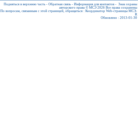
Подняться в верхнюю часть
-
Обратная связь
-
Информация для контактов
-
Знак охраны
авторского права © МСЭ 2026
Все права сохранены
По вопросам, связанным с этой страницей, обращаться :
Координатор Web-страницы МСЭ-
R
Обновлено : 2013-01-30