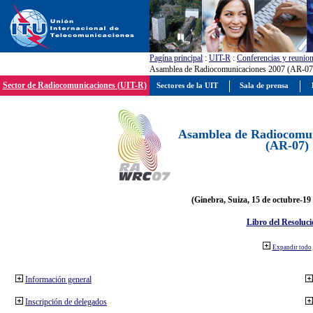
Pagína principal
:
UIT-R
:
Conferencias y reunio
Asamblea de Radiocomunicaciones 2007 (AR-07
Sector de Radiocomunicaciones (UIT-R)
Sectores de la UIT
Sala de prensa
Asamblea de Radiocomun
(AR-07)
(Ginebra, Suiza, 15 de octubre-19
Libro del Resoluci
Expandir todo
Información general
Inscripción de delegados