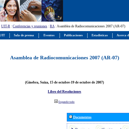
:
UIT-R
:
Conferencias y reuniones
:
RA
: Asamblea de Radiocomunicaciones 2007 (AR-07)
 UIT
Sala de prensa
Eventos
Publicaciones
Estadísticas
Acerca d
Asamblea de Radiocomunicaciones 2007 (AR-07)
(Ginebra, Suiza, 15 de octubre-19 de octubre de 2007)
Libro del Resoluciones
Expandir todo
Documentos