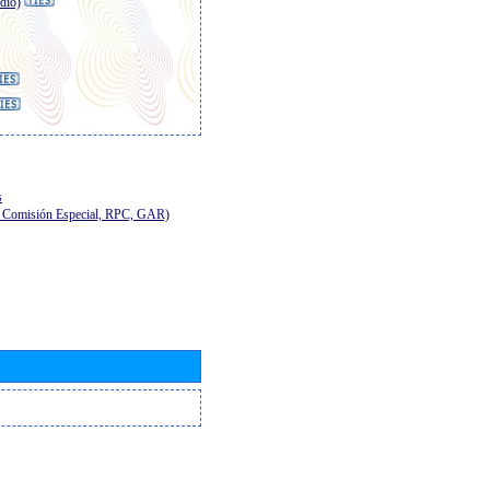
dio)
s
E, Comisión Especial, RPC, GAR)