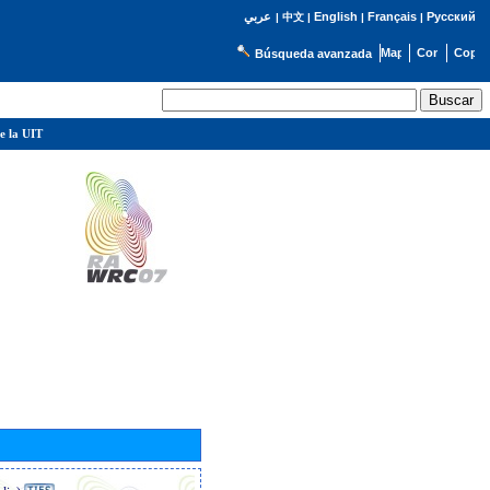
English
Français
Русский
عربي
|
中文
|
|
|
Búsqueda avanzada
e la UIT