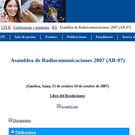
:
UIT-R
:
Conferencias y reuniones
:
RA
: Asamblea de Radiocomunicaciones 2007 (AR-07)
 UIT
Sala de prensa
Eventos
Publicaciones
Estadísticas
Acerca d
Asamblea de Radiocomunicaciones 2007 (AR-07)
(Ginebra, Suiza, 15 de octubre-19 de octubre de 2007)
Libro del Resoluciones
Expandir todo
Documentos
Publicaciones