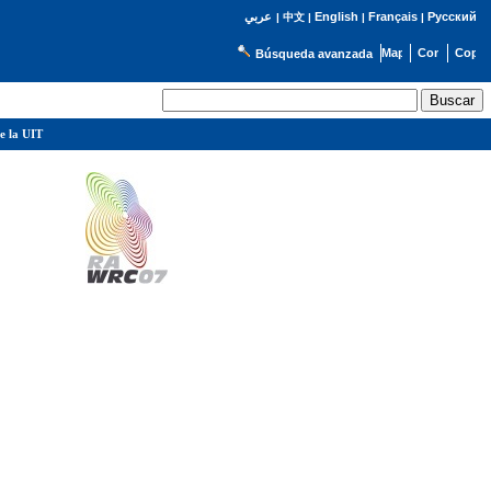
English
Français
Русский
عربي
|
中文
|
|
|
Búsqueda avanzada
e la UIT