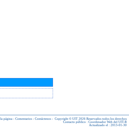
la página
-
Comentarios
-
Contáctenos
-
Copyright © UIT 2026
Reservados todos los derechos
Contacto público :
Coordenador Web del UIT-R
Actualizado el : 2013-01-30