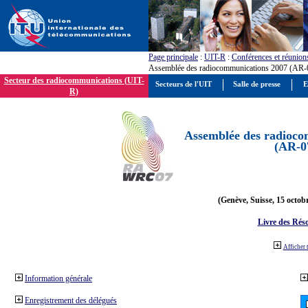
Page principale
:
UIT-R
:
Conférences et réunion
Assemblée des radiocommunications 2007 (AR-
Secteur des radiocommunications (UIT-
Secteurs de l'UIT
Salle de presse
E
R)
Assemblée des radioco
(AR-0
(Genève, Suisse, 15 octob
Livre des Réso
Afficher 
Information générale
Enregistrement des délégués