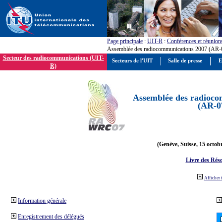
Page principale
:
UIT-R
:
Conférences et réunion
Assemblée des radiocommunications 2007 (AR-
Secteur des radiocommunications (UIT-
Secteurs de l'UIT
Salle de presse
E
R)
Assemblée des radioco
(AR-0
(Genève, Suisse, 15 octob
Livre des Réso
Afficher 
Information générale
Enregistrement des délégués