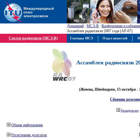
Домашний
:
МСЭ-R
:
Конференции и собрани
Ассамблея радиосвязи 2007 года (АР-07)
Сектор радиосвязи (МСЭ-R)
Секторы МСЭ
Отдел новостей
М
Ассамблея радиосвязи 20
(Женева, Швейцария, 15 октября - 
Сборник резолю
Расширить все
Общая информация
Регистрация делегатов