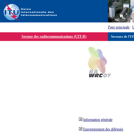
Page principale
:
Secteur des radiocommunications (UIT-R)
Secteurs de l'U
Information générale
Enregistrement des délégués