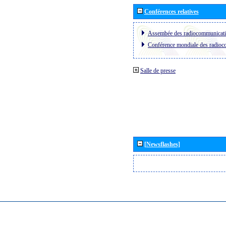
Conférences relatives
Assembée des radiocommunicat
Conférence mondiale des radio
Salle de presse
[Newsflashes]