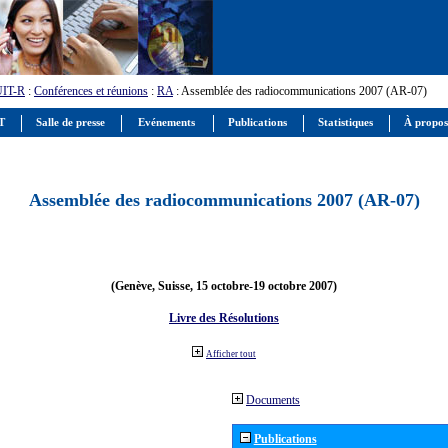
UIT-R
:
Conférences et réunions
:
RA
: Assemblée des radiocommunications 2007 (AR-07)
IT
Salle de presse
Evénements
Publications
Statistiques
À propos
Assemblée des radiocommunications 2007 (AR-07)
(Genève, Suisse, 15 octobre-19 octobre 2007)
Livre des Résolutions
Afficher tout
Documents
Publications