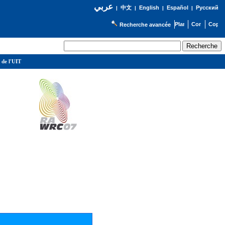
عربي
English
Español
Русский
|
中文
|
|
|
Recherche avancée
 de l'UIT