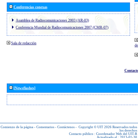
Conferencias conexas
Asamblea de Radiocomunicaciones 2003 (AR-03)
Conferencia Mundial de Radiocomunicaciones 2007 (CMR-07)
Sala de redacción
de
Contact
[Newsflashes]
Comienzo de la página
-
Comentarios
-
Contáctenos
-
Copyright © UIT 2026
Reservados todos
los derechos
Contacto público :
Coordenador Web del UIT-R
Actualizado el : 2013-01-30