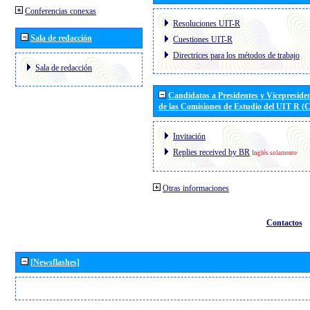
Conferencias conexas
Resoluciones UIT-R
Sala de redacción
Cuestiones UIT-R
Directrices para los métodos de trabajo
Sala de redacción
Candidatos a Presidentes y Vicepreside
de las Comisiones de Estudio del UIT R 
Invitación
Replies received by BR
Inglés solamente
Otras informaciones
Contactos
[Newsflashes]