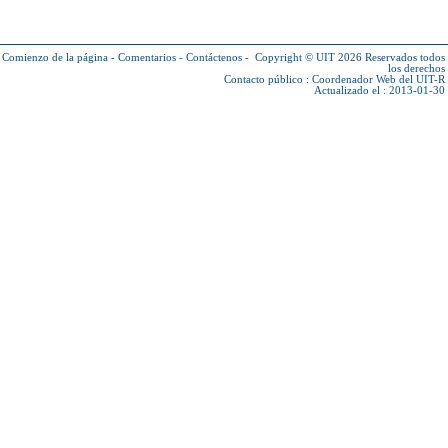
Comienzo de la página
-
Comentarios
-
Contáctenos
-
Copyright © UIT 2026
Reservados todos
los derechos
Contacto público :
Coordenador Web del UIT-R
Actualizado el : 2013-01-30