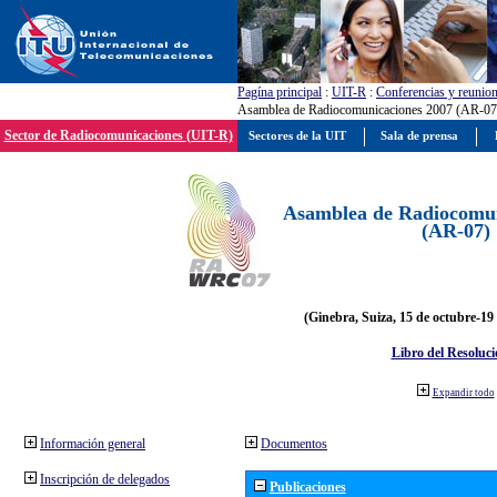
Pagína principal
:
UIT-R
:
Conferencias y reunio
Asamblea de Radiocomunicaciones 2007 (AR-07
Sector de Radiocomunicaciones (UIT-R)
Sectores de la UIT
Sala de prensa
Asamblea de Radiocomun
(AR-07)
(Ginebra, Suiza, 15 de octubre-19
Libro del Resoluci
Expandir todo
Información general
Documentos
Inscripción de delegados
Publicaciones