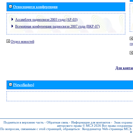
Относящиеся конференции
Ассамблея радиосвязи 2003 года (АР-03)
Всемирная конференция радиосвязи 2007 года (ВКР-07)
Отдел новостей
г
Для конта
[Newsflashes]
Подняться в верхнюю часть
-
Обратная связь
-
Информация для контактов
-
Знак охраны
авторского права © МСЭ 2026
Все права сохранены
По вопросам, связанным с этой страницей, обращаться :
Координатор Web-страницы МСЭ-
R