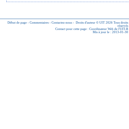
Début de page
-
Commentaires
-
Contactez-nous
-
Droits d'auteur © UIT 2026
Tous droits
réservés
Contact pour cette page :
Coordinateur Web de l'UIT-R
Mis à jour le : 2013-01-30