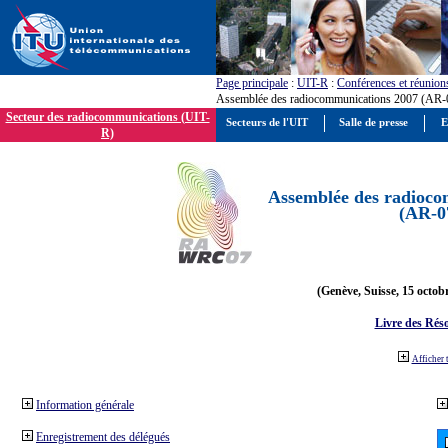
Page principale
:
UIT-R
:
Conférences et réunion
Assemblée des radiocommunications 2007 (AR-
Secteur des radiocommunications (UIT-
Secteurs de l'UIT
Salle de presse
E
R)
Assemblée des radioco
(AR-0
(Genève, Suisse, 15 octob
Livre des Réso
Afficher 
Information générale
Enregistrement des délégués