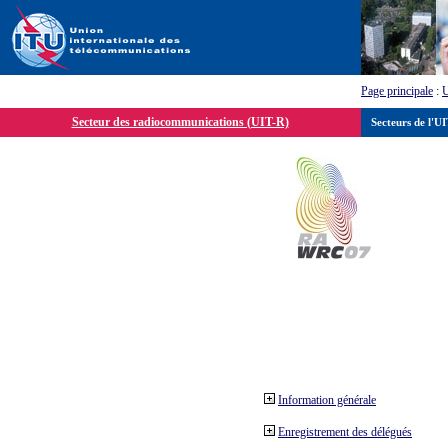
Page principale
:
Secteur des radiocommunications (UIT-R)
Secteurs de l'U
Information générale
Enregistrement des délégués