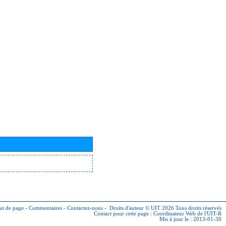
ut de page
-
Commentaires
-
Contactez-nous
-
Droits d'auteur © UIT 2026
Tous droits réservés
Contact pour cette page :
Coordinateur Web de l'UIT-R
Mis à jour le : 2013-01-30