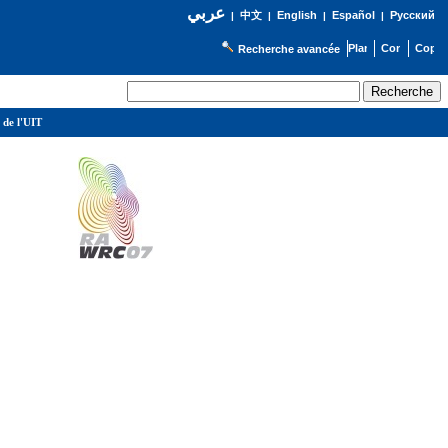
عربي
English
Español
Русский
|
中文
|
|
|
Recherche avancée
 de l'UIT