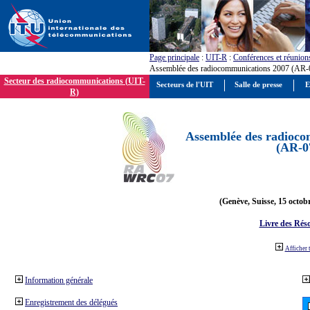
Page principale
:
UIT-R
:
Conférences et réunion
Assemblée des radiocommunications 2007 (AR-
Secteur des radiocommunications (UIT-
Secteurs de l'UIT
Salle de presse
E
R)
Assemblée des radioco
(AR-0
(Genève, Suisse, 15 octob
Livre des Réso
Afficher 
Information générale
Enregistrement des délégués