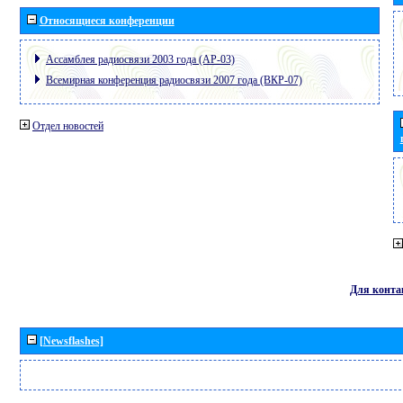
Относящиеся конференции
Ассамблея радиосвязи 2003 года (АР-03)
Всемирная конференция радиосвязи 2007 года (ВКР-07)
Отдел новостей
Для конта
[Newsflashes]