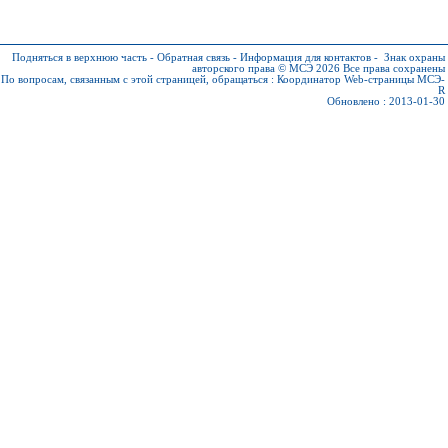
Подняться в верхнюю часть
-
Обратная связь
-
Информация для контактов
-
Знак охраны
авторского права © МСЭ 2026
Все права сохранены
По вопросам, связанным с этой страницей, обращаться :
Координатор Web-страницы МСЭ-
R
Обновлено : 2013-01-30