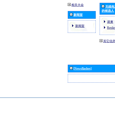
相关大会
无线电
的候选人
新闻室
请柬
新闻室
Replie
其它信
[Newsflashes]