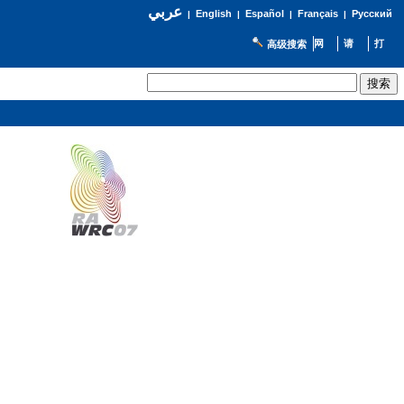
عربي
English
Español
Français
Русский
|
|
|
|
高级搜索