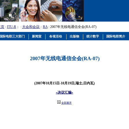
主页
:
ITU-R
； :
大会和会议
; :
RA
: 2007年无线电通信全会(RA-07)
国际电联三大部门
新闻室
各项活动
出版物
统计数字
国际电联简介
2007年无线电通信全会(RA-07)
(2007年10月15日-10月19日,瑞士,日内瓦)
«决议汇编»
全部展开