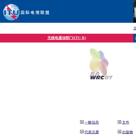
无线电通信部门(ITU-R)
一般信息
文件
代表注册
出版物